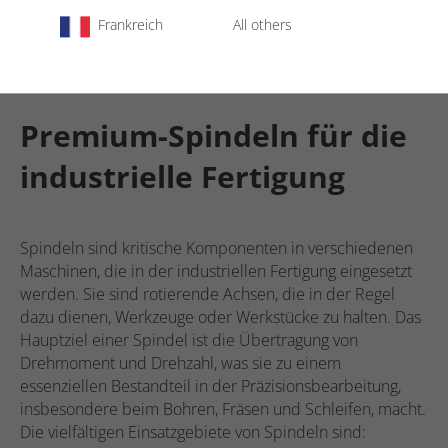
Jetzt endecken
Frankreich
All others
Premium-Spindeln für die
industrielle Fertigung
Spindeln sind kritische Komponenten in verschiedenen
Maschinen, die in der industriellen Fertigung eingesetzt
werden. Sie sind rotierende Achsen, die in der Regel
dazu dienen, Werkzeuge oder Werkstücke zu halten. Das
Hauptziel einer Spindel ist die Übertragung von
Drehmoment und Drehzahl, was sie zu einem
essenziellen Bestandteil in der Präzisionsbearbeitung,
insbesondere beim Bohren, Fräsen und Schleifen, macht.
Die vielfältigen Einsatzgebiete von Spindeln sind: