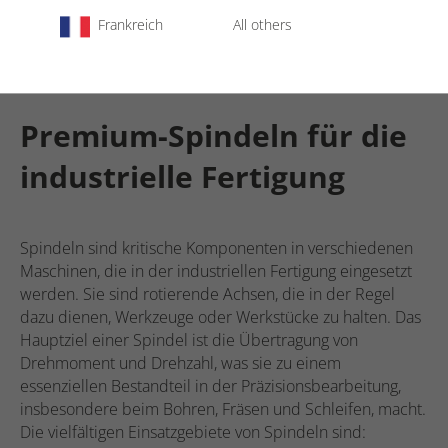
Jetzt endecken
Frankreich
All others
Premium-Spindeln für die
industrielle Fertigung
Spindeln sind kritische Komponenten in verschiedenen
Maschinen, die in der industriellen Fertigung eingesetzt
werden. Sie sind rotierende Achsen, die in der Regel
dazu dienen, Werkzeuge oder Werkstücke zu halten. Das
Hauptziel einer Spindel ist die Übertragung von
Drehmoment und Drehzahl, was sie zu einem
essenziellen Bestandteil in der Präzisionsbearbeitung,
insbesondere beim Bohren, Fräsen und Schleifen, macht.
Die vielfältigen Einsatzgebiete von Spindeln sind: