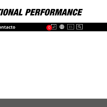
ontacto
ES
0