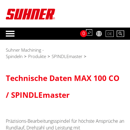
0
DE
Suhner Machining -
Spindeln
>
Produkte
>
SPINDLEmaster
>
Technische Daten MAX 100 CO
/ SPINDLEmaster
Präzisions-Bearbeitungsspindel für höchste Ansprüche an
Rundlauf, Drehzahl und Leistung mit