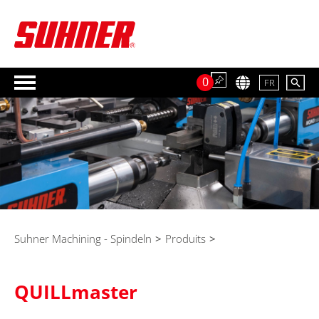
0
FR
Suhner Machining - Spindeln
>
Produits
>
QUILLmaster