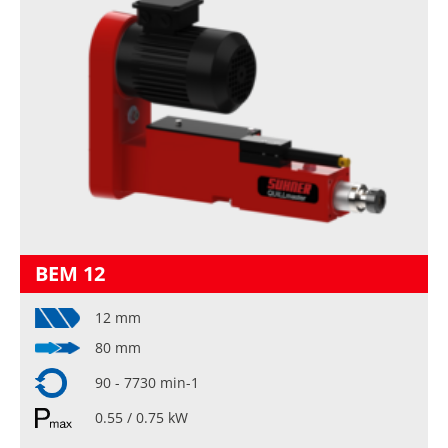
BEM 12
12 mm
80 mm
90 - 7730 min-1
0.55 / 0.75 kW